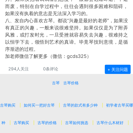
而废，特别在自学过程中，往往会遇到很多困难和阻碍，
如果没有执着的意志是无法深入学习的。
八、发自内心喜欢古琴。都说“兴趣是最好的老师”，如果没
有真正的兴趣，一般来说很难坚持。如果仅仅是为了附弄
风雅，或打发时光，一旦受挫就容易失去兴趣，很难持之
以恒学下去，领悟到艺术的真谛。毕竟琴技到意境，是循
序渐进的过程。
加老师微信了解更多（微信：gcds325）
294人关注
0条评论
+ 关注问题
古琴
古琴价格
古琴购买
|
如何买一把好古琴
|
古琴的款式有多少种
|
初学者古琴买哪
种
|
古琴购买
|
古琴的价格
|
古琴如何挑选
|
古琴什么木材好
|