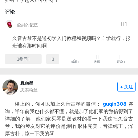
评论
1
尘封的记忆
久音古琴不是送初学入门教程和视频吗？自学就行，报
班谁有那时间啊
赞同1
感谢
1
收藏
1
评论
1
夏雨墨
+ 关注
忠实粉丝
楼上的，你可以加上久音古琴的微信：
guqin308
咨
询，半年前我也什么都不懂，就是加了他们家的微信得到了
详细的了解，他们家买琴是送教材的看一下我这把久音古
琴，我的琴友对它的评价是;制作形体完美，音律纯正，浑
厚古朴，炫一下我的琴