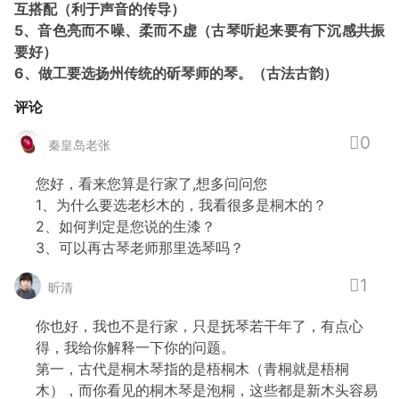
互搭配（利于声音的传导）
5、音色亮而不噪、柔而不虚（古琴听起来要有下沉感共振
要好）
6、做工要选扬州传统的斫琴师的琴。（古法古韵）
评论
0
秦皇岛老张
您好，看来您算是行家了,想多问问您
1、为什么要选老杉木的，我看很多是桐木的？
2、如何判定是您说的生漆？
3、可以再古琴老师那里选琴吗？
1
昕清
你也好，我也不是行家，只是抚琴若干年了，有点心
得，我给你解释一下你的问题。
第一，古代是桐木琴指的是梧桐木（青桐就是梧桐
木），而你看见的桐木琴是泡桐，这些都是新木头容易