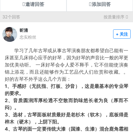
邀请回答
添加回答
32个回答
按质量排序
昕清
+ 关注
忠实粉丝
学习了几年古琴或从事古琴演奏朋友都希望自己能有一
床甚至几床得心应手的好琴，因为好琴的声音比一般的琴更
加优美动听。 一床好琴会令人爱不释手，它不但能使演奏
锦上添花，而且还能够作为工艺品代人们欣赏和收藏。。
好的古琴不外乎这么几个方面：
1、手感好（无抗指、打板、沙音），这是最基本的专业琴
的要求。
2、音质圆润浑厚松透不空散而韵味悠长者为良（厚而不
闷）。
3、选材，古琴面板材质最好是老杉木（软木），底板得是
梓木（硬木），上阴下阳。
4、古琴的面一定要传统大漆（国漆、生漆）混合鹿角霜相