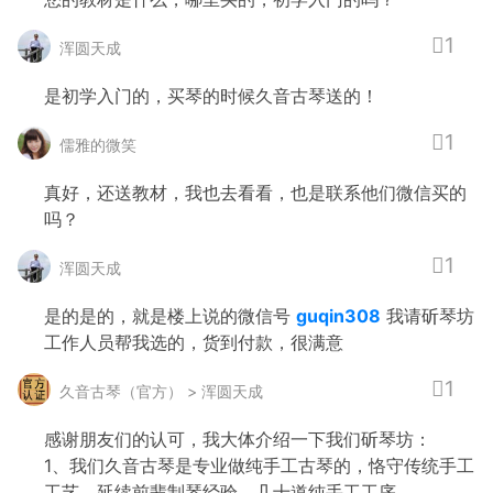
1
浑圆天成
是初学入门的，买琴的时候久音古琴送的！
1
儒雅的微笑
真好，还送教材，我也去看看，也是联系他们微信买的
吗？
1
浑圆天成
是的是的，就是楼上说的微信号
guqin308
我请斫琴坊
工作人员帮我选的，货到付款，很满意
1
久音古琴（官方） > 浑圆天成
感谢朋友们的认可，我大体介绍一下我们斫琴坊：
1、我们久音古琴是专业做纯手工古琴的，恪守传统手工
工艺，延续前辈制琴经验。几十道纯手工工序。