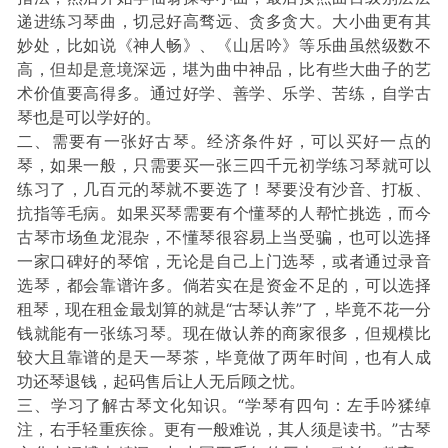
递进练习琴曲，切忌好高骛远、贪多贪大。大小曲更有其
妙处，比如说《神人畅》、《山居吟》等乐曲虽然级数不
高，但却是意境深远，堪为曲中神品，比有些大曲子的艺
术价值要高得多。通过好学、善学、乐学、苦练，自学古
琴也是可以学好的。
二、需要有一张好古琴。经济条件好，可以买好一点的
琴，如果一般，只需要买一张三四千元初学练习琴就可以
练习了，几百元的琴就不要选了！琴要没有沙音、打板、
抗指等毛病。如果买琴需要有个懂琴的人帮忙挑选，而今
古琴市场鱼龙混杂，不懂琴很容易上当受骗，也可以选择
一家口碑好的琴馆，无论是自己上门选琴，或者通过录音
选琴，都会靠谱许多。倘若实在是资金不足的，可以选择
租琴，现在租金最划算的就是“古琴认养”了，毕竟不花一分
钱就能有一张练习琴。现在做认养的商家很多，但规模比
较大且靠谱的是天一琴茶，毕竟做了两年时间，也有人成
功还琴退钱，起码售后让人无后顾之忧。
三、学习了解古琴文化知识。“学琴有四句：左手吟猱绰
注，右手轻重疾徐。更有一般难说，其人须是读书。”古琴