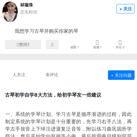
林璇珠
+ 关注
忠实粉丝
我想学习古琴并购买你家的琴
赞同1
感谢
1
收藏
1
评论
0
人关注
条评论
+ 关注问题
古琴初学自学8大方法，给初学琴友一些建议
一、系统的学琴计划。学习古琴是循序渐进的过程，因此
制定系统的学琴计划是十分重要的，先学习右手八法，再
学左手按音上下绰注进退复泛音等，附以练习曲巩固所学
指法；然后开始学仙翁操等小曲，最后按照曲目级别层层