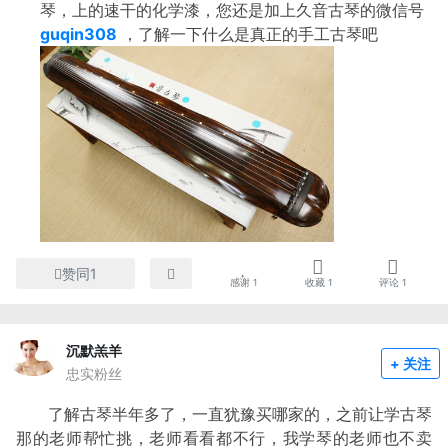
琴，上的速干的化学漆，您还是加上久音古琴的微信号
guqin308
，了解一下什么是真正的手工古琴吧
赞同1
感谢
1
收藏
1
评论
1
沉默羔羊
+ 关注
忠实粉丝
了解古琴半年多了，一直犹豫买哪家的，之前让学古琴
那的老师帮忙挑，老师看看都不行，我学琴的老师也不卖