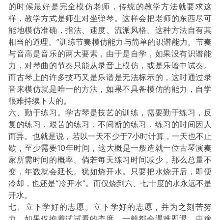
的时候最好是完全模仿老师，传统的教学方法就要求这
样，教学方式是师生对坐弹琴。这样会把老师的东西尽可
能地模仿准确，指法、速度、流派风格。这种方法自有其
相当的道理。”训练节奏模仿能力与简单的识谱能力。节奏
与音高是音乐的两大要素，由于是自学，如果没有识谱能
力，对琴曲的节奏只能从录音上模仿，或是乐谱中试奏。
而古琴上的许多技巧又是乐谱是无法标示的，这时通过录
音来模仿就是唯一的方法，如果不具备模仿的能力，自学
很难持续下去的。
六、勤于练习。学古琴是技艺的训练，需要勤于练习，反
复的练习，艰苦的练习，不间断的练习，练习的时间因人
而异。也就是说，若以一天不少于7小时计算，一天也不止
歇，至少需要10年时间，这大概是一般造就一位古琴演奏
家所需时间的概率。倘若每天练习时间减少，那么总量不
变，年数就会延长。犹如烧开水。只要把水烧开后，即便
冷却，也还是“冷开水”。而仅烧到六、七十度的水永远不是
开水。
七、立下学好的志愿。立下学好的志愿，并为之刻苦努
力。如果仅抱着试试看的态度，一般都会遇难即退、中途