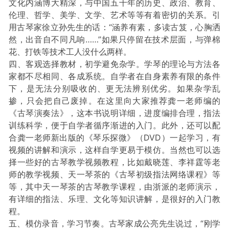
文化内涵博大精深，与中国五千年的历史、政治、教育、
伦理、哲学、美学、文学、艺术等等有着密切的关系。引
用古琴家徐立孙先生的话：“涵养有素，多读古笈，心胸洒
然，出音自不同凡响……”如果只停留在技术层面，与弹棉
花、打铁等技术工人没什么两样。
四、客观选择教材，初学避免杂学。学琴的理论与方法各
家都不尽相同、各成系统。自学者在自身素养有限的条件
下，是无法分别吸收的、更无法辨别优劣。如果杂学乱
掺，只会把自己废掉。在这里向大家推荐龚一老师编的
《古琴演奏法》，这本书说明详细，进度编排合理，指法
训练科学，便于自学者循序渐进的入门。此外，还可以配
合龚一老师新出版的《琴乐探微》（DVD）一起学习，有
视频的讲解和演示，这样自学更易于模仿。当然也可以选
择一些好的古琴教学视频教程，比如戴晓莲、李祥霆等老
师的教学视频、天一琴茶的《古琴初级指法网络课程》等
等，其中天一琴茶的古琴教学课程，由浙派的老师演示，
有详细的指法、乐理、文化等知识讲解，是很好的入门教
程。
五、模仿录音，学习节奏。古琴家成公亮先生说过，“刚学