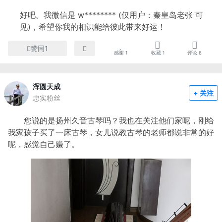
好吧。我微信是 w******** (仅用户：秦皇岛老张 可
见)，希望你我的相识能给彼此带来好运！
赞同1
感谢
1
收藏
1
评论
8
浑圆天成
+ 关注
忠实粉丝
您说的是扬州久音古琴吗？我也在关注他们家呢，刚给
我家孩子买了一床古琴，女儿说教古琴的老师都说非常的好
呢，感觉自己赚了。