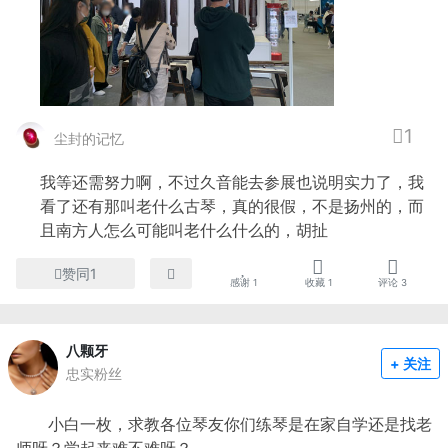
1
尘封的记忆
我等还需努力啊，不过久音能去参展也说明实力了，我
看了还有那叫老什么古琴，真的很假，不是扬州的，而
且南方人怎么可能叫老什么什么的，胡扯
赞同1
感谢
1
收藏
1
评论
3
八颗牙
+ 关注
忠实粉丝
小白一枚，求教各位琴友你们练琴是在家自学还是找老
师呀？学起来难不难呀？